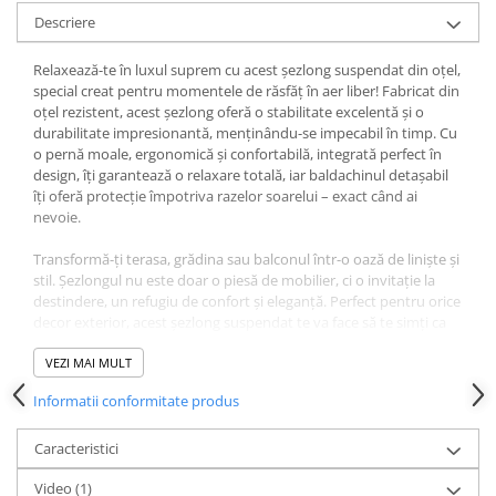
Descriere
Relaxează-te în luxul suprem cu acest șezlong suspendat din oțel,
special creat pentru momentele de răsfăț în aer liber! Fabricat din
oțel rezistent, acest șezlong oferă o stabilitate excelentă și o
durabilitate impresionantă, menținându-se impecabil în timp. Cu
o pernă moale, ergonomică și confortabilă, integrată perfect în
design, îți garantează o relaxare totală, iar baldachinul detașabil
îți oferă protecție împotriva razelor soarelui – exact când ai
nevoie.
Transformă-ți terasa, grădina sau balconul într-o oază de liniște și
stil. Șezlongul nu este doar o piesă de mobilier, ci o invitație la
destindere, un refugiu de confort și eleganță. Perfect pentru orice
decor exterior, acest șezlong suspendat te va face să te simți ca
într-un resort de lux, chiar la tine acasă. Nu rata ocazia de a
adăuga un strop de rafinament și relaxare în viața ta de zi cu zi
VEZI MAI MULT
Informatii conformitate produs
Caracteristici
Video
(1)