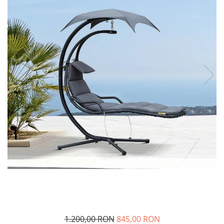
Ingrasaminte
Mobilier terasa si gradina
Rasaduri Legume-Fructe
Accesorii evenimente
Artificii de Tort
Artificii Gender Reveal
Baterii Artificii
Lumanari Nunta
Cocarde/Bratari Nunta
Produse en gross
Torte Semnalizare
1.200,00 RON
845,00 RON