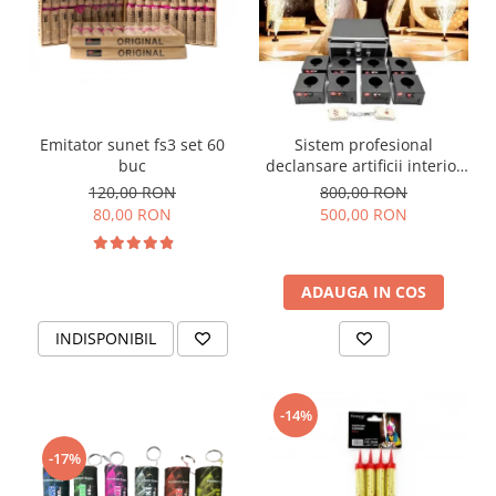
Emitator sunet fs3 set 60
Sistem profesional
buc
declansare artificii interior
D 8
120,00 RON
800,00 RON
80,00 RON
500,00 RON
ADAUGA IN COS
INDISPONIBIL
-14%
-17%