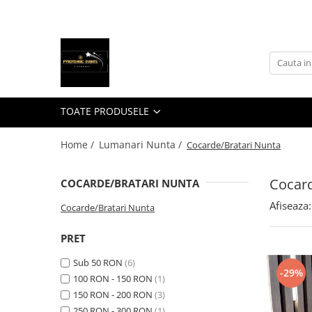
Toate Produsele
Toate Produsele
Fumigene colorate
Artificii exterior
TOATE PRODUSELE
Artificii interior
Home /
Lumanari Nunta /
Cocarde/Bratari Nunta
Emitatoare sunet
Artificii interior
Cocard
COCARDE/BRATARI NUNTA
Sisteme declansare
Artificii si Fumigene Gender Reveal
Afiseaza:
Cocarde/Bratari Nunta
Artificii de Tort
Organizare jocuri artificii
PRET
Evenimente
Sub 50 RON
(6)
Accesorii casa si gradina
-29%
100 RON - 150 RON
(1)
Piscine SPA Interior Exterior
150 RON - 200 RON
(3)
Agrotextil Folie mulcire
250 RON - 300 RON
(1)