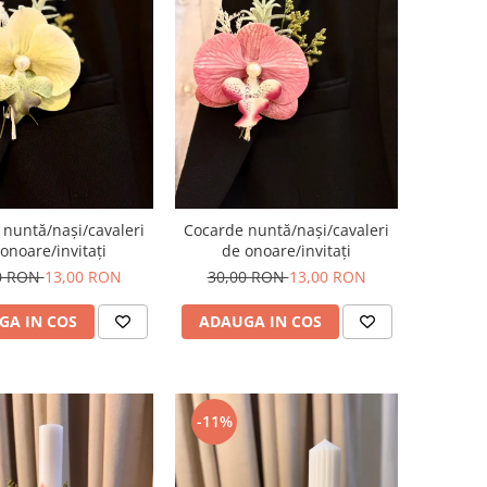
nuntă/nași/cavaleri
Cocarde nuntă/nași/cavaleri
onoare/invitați
de onoare/invitați
0 RON
13,00 RON
30,00 RON
13,00 RON
GA IN COS
ADAUGA IN COS
-11%