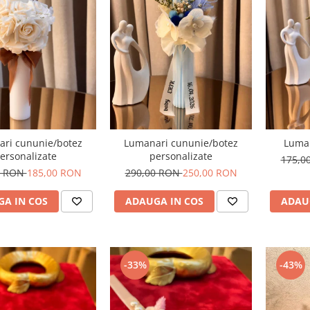
ri cununie/botez
Lumanari cununie/botez
Luman
ersonalizate
personalizate
175,0
0 RON
185,00 RON
290,00 RON
250,00 RON
A IN COS
ADAUGA IN COS
ADAU
-33%
-43%