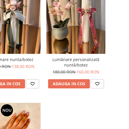
are nunta/botez
Lumânare personalizată
nuntă/botez
0 RON
138,00 RON
180,00 RON
160,00 RON
GA IN COS
ADAUGA IN COS
NOU