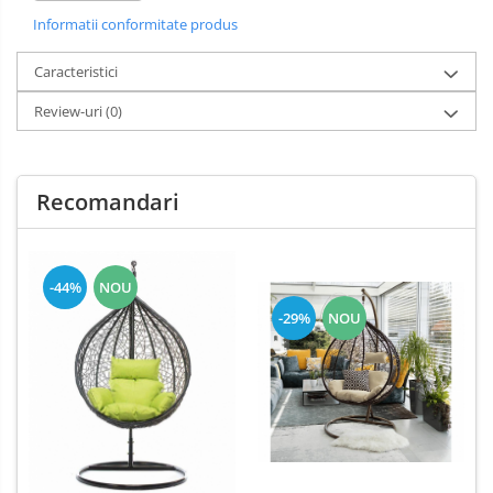
Combina estetica, functionalitatea si durabilitatea, creand un
Informatii conformitate produs
loc perfect pentru relaxare si odihna la aer curat.
Poate fi folosit atat in ​​exterior, cat si in interior, ceea ce va
ofera mai multa flexibilitate in amenajarea spatiului.
Caracteristici
Designul sau este usor de asamblat si dezasamblat, aspect ce
Review-uri
(0)
ii permite sa fie mutat simplu in orice loc.
Leaganul de gradina este caracterizat de materiale solide, cum
ar fi un cadru de otel foarte puternic si stabil care mentine
suspendat sezutul in forma de cocon. Datorita acestui fapt,
este durabil si rezistent, asigurand o utilizare in siguranta
Recomandari
pentru multi ani. In plus, stratul de pulbere aplicat deasupra
face structura sa nu intampine probleme cauzate de conditiile
meteorologice nefavorabile, coroziune si radiatii UV. Aceasta
inseamna ca va puteti bucura de el timp de mai multe
-44%
NOU
sezoane fara a fi nevoie de intretinere frecventa.
-29%
NOU
Pernele incluse in pachet sunt usor de intretinut si curatat.
Specificatii:
Culoare structura: Gri
Culoare fotoliu:gri
Culoare perne: Negru /Gri/ Rosu / Floral / Maro/ Verde
Material structura: otel
Material fotoliu: ratan sintetic
Greutate: 38 kg
Greutate maxima suportata: 150 kg