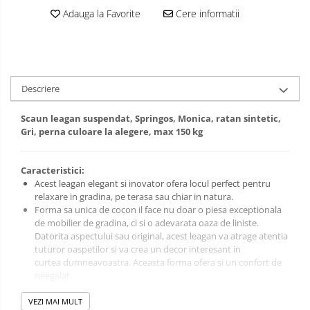
Adauga la Favorite
Cere informatii
Descriere
Scaun leagan suspendat, Springos, Monica, ratan sintetic,
Gri, perna culoare la alegere, max 150 kg
Caracteristici:
Acest leagan elegant si inovator ofera locul perfect pentru
relaxare in gradina, pe terasa sau chiar in natura.
Forma sa unica de cocon il face nu doar o piesa exceptionala
de mobilier de gradina, ci si o adevarata oaza de liniste.
Datorita aspectului sau original, acest leagan va atrage atentia
tuturor oaspetilor si va crea un decor interesant in
curtea dumneavoastra. Aceasta forma ofera si un confort de
neegalat.
La confort contribuie si pernele moi pe care va puteti odihni.
Constructia sa solida garanteaza o utilizare pe termen lung.
VEZI MAI MULT