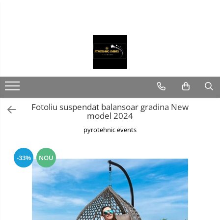
Accesorii casa si gradina
Lumanari Nunta
Piscine SPA Interior Exterior
Cocarde/Bratari Nunta
Agrotextil Folie mulcire
Ingrasaminte
Mobilier terasa si gradina
Fotoliu suspendat balansoar gradina New
model 2024
Rasaduri Legume-Fructe
pyrotehnic events
-33%
NOU