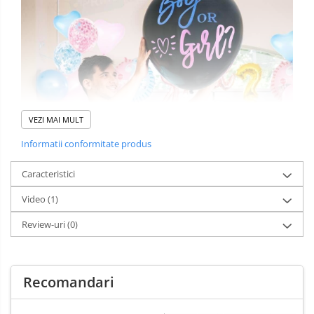
VEZI MAI MULT
Informatii conformitate produs
Caracteristici
Video
(1)
Review-uri
(0)
Dalsi
Recomandari
Conținutul pachetului:
1 x balon cu confetti