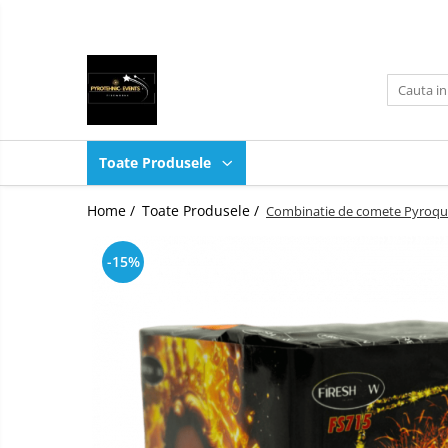
Toate Produsele
Toate Produsele
Fumigene colorate
Artificii exterior
Toate Produsele
Artificii interior
Home /
Toate Produsele /
Combinatie de comete Pyroq
Emitatoare sunet
Artificii interior
-15%
Sisteme declansare
Artificii si Fumigene Gender Reveal
Artificii de Tort
Organizare jocuri artificii
Evenimente
Accesorii casa si gradina
Piscine SPA Interior Exterior
Accesorii
evenimente
Agrotextil Folie mulcire