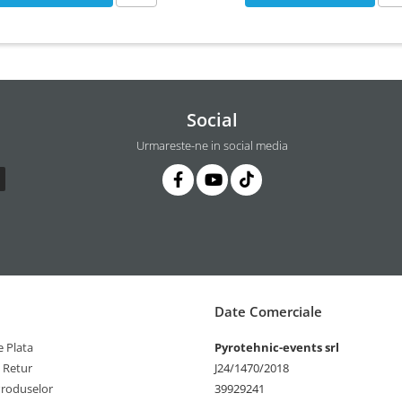
Social
Urmareste-ne in social media
Date Comerciale
 Plata
Pyrotehnic-events srl
e Retur
J24/1470/2018
Produselor
39929241