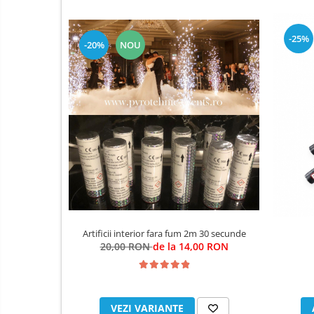
Înălțimea efectului 35 m
Distanța radială a efectului: 10m
A se păstra departe de surse de căldură / scântei / flăcări d
-25%
-20%
NOU
A se păstra numai în ambalajul original.
Utilizatorul este obligat să citească și să urmeze instrucțiu
animalele agresive.
Instrucțiuni de utilizare în condiții de siguranță: a se ampl
fitilului, din poziție laterală și a se retrage imediat la cel pu
Informare:
A SE UTILIZA DOAR IN EXTERIOR SI A SE MA
POATE PROVOCA LEZIUNI GRAVE. A NU SE ȚINE IN MÂ
Artificii interior fara fum 2m 30 secunde
20,00 RON
de la 14,00 RON
VEZI VARIANTE