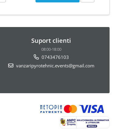
Suport clienti
08:00-18:00
0743476103
vanzaripyrotehnic.events@gmail.com