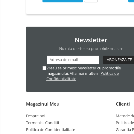
Newsletter
Nu rata ofertele si promotiile noastre
Vreau sa primesc newsletter cu promotiile
magazinului. Afla mai multe in
Politica de
Confidentialitate
Magazinul Meu
Clienti
Despre noi
Metode de
Termeni si Conditii
Politica d
Politica de Confidentialitate
Garantia 