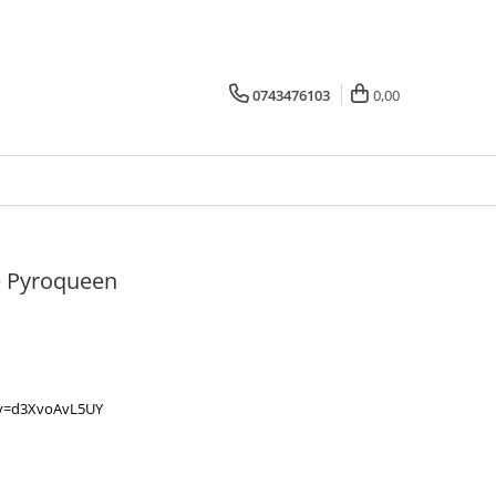
0743476103
0,00
e Pyroqueen
?v=d3XvoAvL5UY