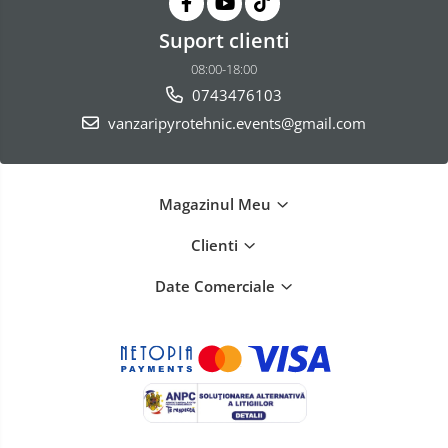
Suport clienti
08:00-18:00
0743476103
vanzaripyrotehnic.events@gmail.com
Magazinul Meu
Clienti
Date Comerciale