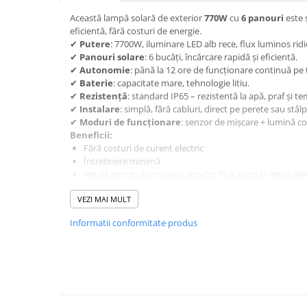
Această lampă solară de exterior
770W
cu
6 panouri
este 
eficientă, fără costuri de energie.
✔
Putere
: 7700W, iluminare LED alb rece, flux luminos ridi
✔
Panouri solare
: 6 bucăți, încărcare rapidă și eficientă.
✔
Autonomie
: până la 12 ore de funcționare continuă pe
✔
Baterie
: capacitate mare, tehnologie litiu.
✔
Rezistență
: standard IP65 – rezistentă la apă, praf și 
✔
Instalare
: simplă, fără cabluri, direct pe perete sau stâlp
✔
Moduri de funcționare
: senzor de mișcare + lumină c
Beneficii:
Fără costuri de curent electric
Întreținere minimă
Ideală pentru iluminarea zonelor fără acces la rețea elec
Pachetul conține:
VEZI MAI MULT
1 x Lampă solară 7700W cu 6 panouri
Accesorii de montaj
Informatii conformitate produs
Manual de utilizare
Garanție:
24 luni
Livrare:
rapidă în toată țara