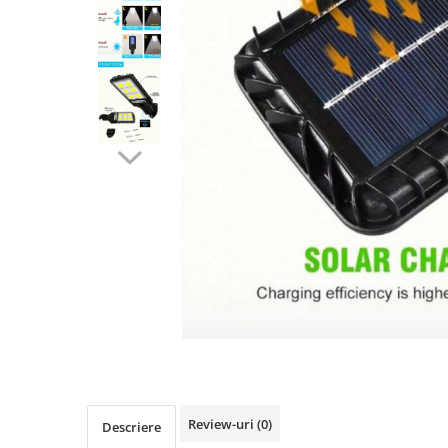
Ingrasaminte
Mobilier terasa si gradina
Rasaduri Legume-Fructe
Accesorii evenimente
Artificii de Tort
Artificii Gender Reveal
Baterii Artificii
Lumanari Nunta
Cocarde/Bratari Nunta
Produse en gross
Torte Semnalizare
Review-uri
(0)
Descriere