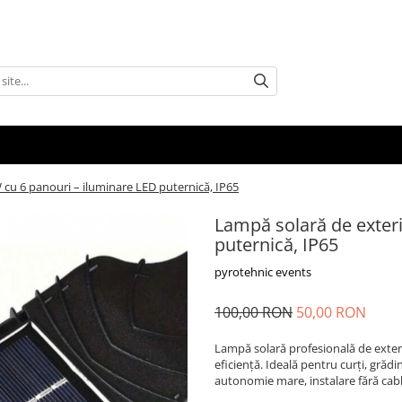
cu 6 panouri – iluminare LED puternică, IP65
Lampă solară de exter
puternică, IP65
pyrotehnic events
100,00 RON
50,00 RON
Lampă solară profesională de exteri
eficiență. Ideală pentru curți, grădin
autonomie mare, instalare fără cabl