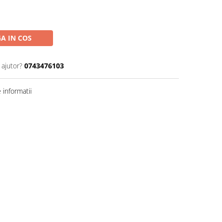
A IN COS
 ajutor?
0743476103
informatii