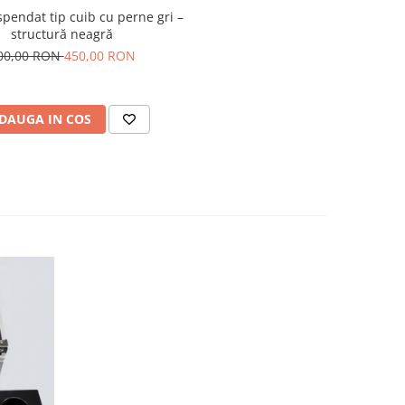
pendat tip cuib cu perne gri –
structură neagră
00,00 RON
450,00 RON
DAUGA IN COS