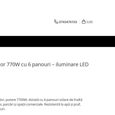
0743476103
0,00
ior 770W cu 6 panouri – iluminare LED
or, putere 7700W, dotată cu 6 panouri solare de înaltă
i, parcări și spații comerciale. Rezistentă la apă și praf,
uri.