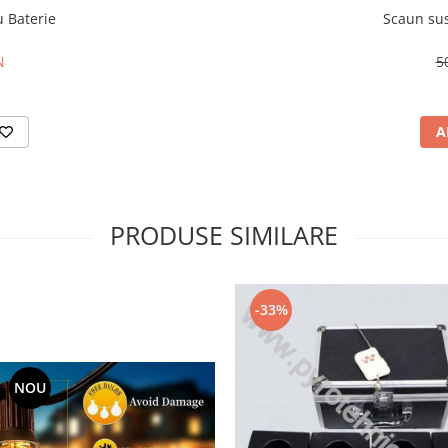
u Baterie
Scaun sus
N
5
A
PRODUSE SIMILARE
-33%
NOU