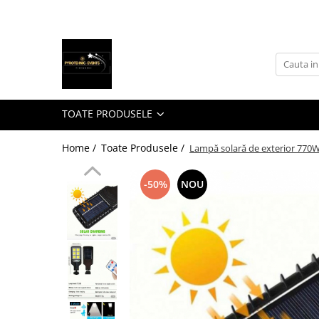
Toate Produsele
Toate Produsele
Fumigene colorate
Artificii exterior
TOATE PRODUSELE
Artificii interior
Home /
Toate Produsele /
Lampă solară de exterior 770W 
Emitatoare sunet
Artificii interior
-50%
NOU
Sisteme declansare
Artificii si Fumigene Gender Reveal
Artificii de Tort
Organizare jocuri artificii
Evenimente
Accesorii casa si gradina
Piscine SPA Interior Exterior
Agrotextil Folie mulcire