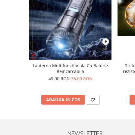
Șir l
Lanterna Multifunctionala Cu Baterie
rezist
Reincarcabila
te
49,00 RON
35,00 RON
ADAUGA IN COS
NEWSLETTER