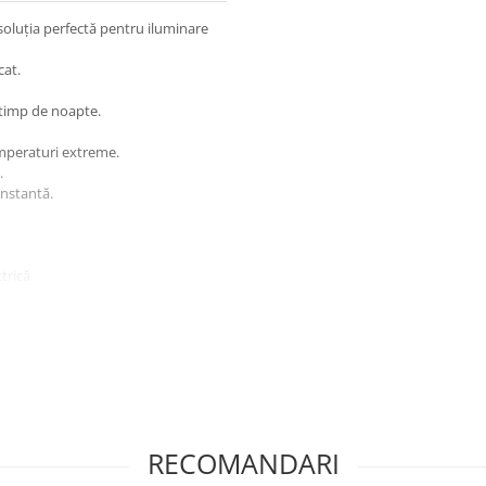
soluția perfectă pentru iluminare
cat.
 timp de noapte.
temperaturi extreme.
.
onstantă.
trică
RECOMANDARI