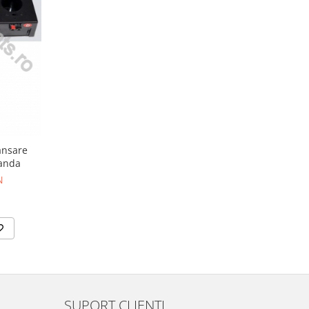
ansare
manda
N
SUPORT CLIENTI