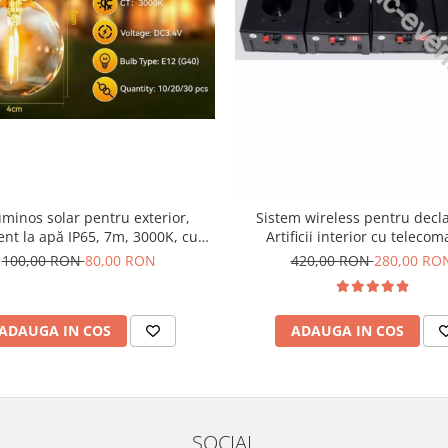
uminos solar pentru exterior,
Sistem wireless pentru decl
ent la apă IP65, 7m, 3000K, cu
Artificii interior cu teleco
lecomandă, 10 becuri E12
100,00 RON
80,00 RON
420,00 RON
280,00 RO
ADAUGA IN COS
ADAUGA IN COS
SOCIAL