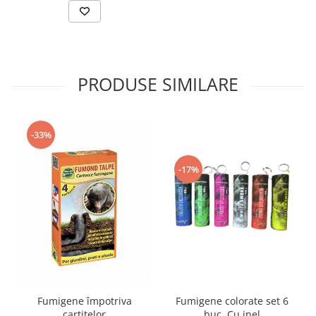
PRODUSE SIMILARE
-33%
-17%
Fumigene împotriva
Fumigene colorate set 6
cartitelor
buc. Cu inel