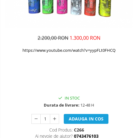
2.200,00 RON
1.300,00 RON
https://www.youtube.com/watch?v=yypFLt0FHCQ
IN STOC
Durata de livrare:
12-48 H
ADAUGA IN COS
Cod Produs:
C266
Ai nevoie de ajutor?
0743476103