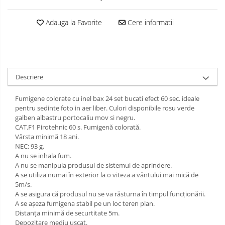
Adauga la Favorite
Cere informatii
Descriere
Fumigene colorate cu inel bax 24 set bucati efect 60 sec. ideale
pentru sedinte foto in aer liber. Culori disponibile rosu verde
galben albastru portocaliu mov si negru.
CAT.F1 Pirotehnic 60 s. Fumigenă colorată.
Vârsta minimă 18 ani.
NEC: 93 g.
A nu se inhala fum.
A nu se manipula produsul de sistemul de aprindere.
A se utiliza numai în exterior la o viteza a vântului mai mică de
5m/s.
A se asigura că produsul nu se va răsturna în timpul funcționării.
A se așeza fumigena stabil pe un loc teren plan.
Distanța minimă de securtitate 5m.
Depozitare mediu uscat.