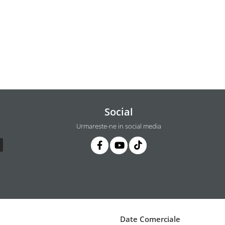
Social
Urmareste-ne in social media
Date Comerciale