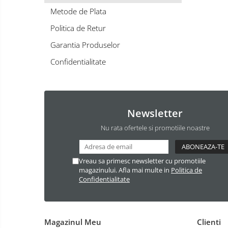
Artificii
Metode de Plata
Ingrasaminte
de
Tort
Politica de Retur
Artificii
Mobilier terasa si gradina
Gender
Garantia Produselor
Rasaduri Legume-Fructe
Reveal
Baterii
Confidentialitate
Artificii
Lumanari Nunta
Cocarde/Bratari Nunta
Produse
en
gross
Newsletter
Torte Semnalizare
Nu rata ofertele si promotiile noastre
Vreau sa primesc newsletter cu promotiile
magazinului. Afla mai multe in
Politica de
Confidentialitate
Magazinul Meu
Clienti