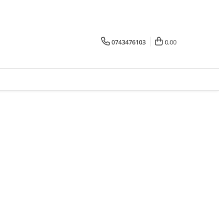
0743476103
0,00