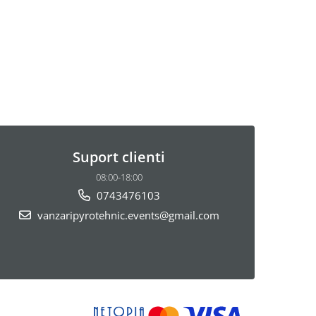
Suport clienti
08:00-18:00
0743476103
vanzaripyrotehnic.events@gmail.com