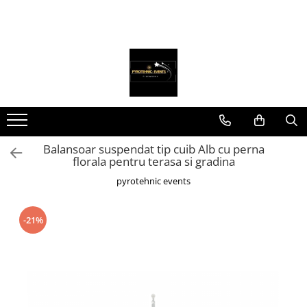
Accesorii casa si gradina
Lumanari Nunta
Piscine SPA Interior Exterior
Cocarde/Bratari Nunta
Agrotextil Folie mulcire
Ingrasaminte
Mobilier terasa si gradina
Balansoar suspendat tip cuib Alb cu perna
Rasaduri Legume-Fructe
florala pentru terasa si gradina
pyrotehnic events
-21%