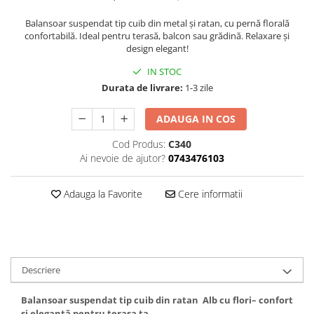
Balansoar suspendat tip cuib din metal și ratan, cu pernă florală
confortabilă. Ideal pentru terasă, balcon sau grădină. Relaxare și
design elegant!
IN STOC
Durata de livrare:
1-3 zile
ADAUGA IN COS
Cod Produs:
C340
Ai nevoie de ajutor?
0743476103
Adauga la Favorite
Cere informatii
Descriere
Balansoar suspendat tip cuib din ratan Alb cu flori– confort
și eleganță pentru terasa ta