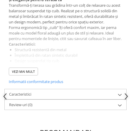
Transformă-ți terasa sau grădina într-un colț de relaxare cu acest
balansoar suspendat tip cuib. Realizat pe o structură solidă din
metal și îmbrăcat în ratan sintetic rezistent, oferă durabilitate și
un design modern, perfect pentru orice spațiu exterior.
Forma ergonomică tip „cuib” îți oferă confort maxim, iar perna
moale cu model floral adaugă un plus de stil și relaxare. Ideal
pentru momentele de liniște, citit sau savurat cafeaua în aer liber.
Caracteristici:
Structură rezistentă din metal
Împletitură din ratan sintetic durabil
Design suspendat tip cuib
Pernă groasă, confortabilă, cu model floral
VEZI MAI MULT
Potrivit pentru terasă, balcon sau grădină
Greutate maxima susinuta max 130 kg
Informatii conformitate produs
Alege un mix perfect între confort și eleganță pentru spațiul tău
exterior!
Caracteristici
Review-uri
(0)