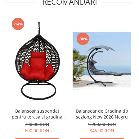
RECOMANDARI
-14%
-30%
Balansoar suspendat
Balansoar de Gradina tip
pentru terasa si gradina
sezlong New 2026 Negru
calitate premium
700,00 RON
1.200,00 RON
600,00 RON
845,00 RON